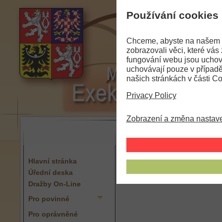
Používání cookies
Chceme, abyste na našem w
zobrazovali věci, které vás
fungování webu jsou uchov
uchovávají pouze v případě
našich stránkách v části Co
Privacy Policy
Zobrazení a změna nastave
Hlavní stránka
Úřední deska
Dražby On-Line
Pro povinné
Pro oprávněné